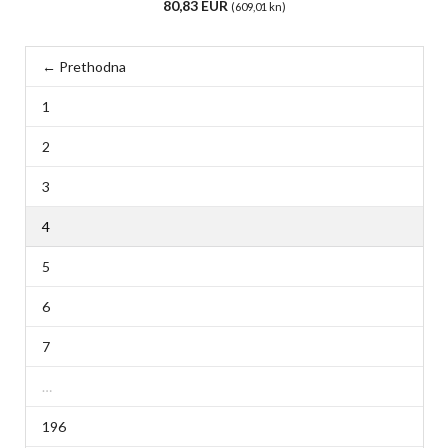
80,83 EUR
(609,01 kn)
← Prethodna
1
2
3
4
5
6
7
…
196