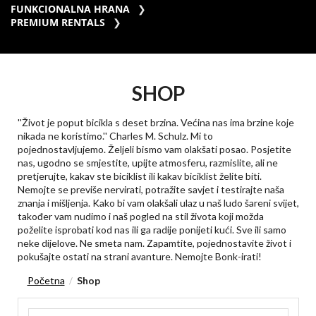
FUNKCIONALNA HRANA
PREMIUM RENTALS
SHOP
''Život je poput bicikla s deset brzina. Većina nas ima brzine koje
nikada ne koristimo.'' Charles M. Schulz. Mi to
pojednostavljujemo. Željeli bismo vam olakšati posao. Posjetite
nas, ugodno se smjestite, upijte atmosferu, razmislite, ali ne
pretjerujte, kakav ste biciklist ili kakav biciklist želite biti.
Nemojte se previše nervirati, potražite savjet i testirajte naša
znanja i mišljenja. Kako bi vam olakšali ulaz u naš ludo šareni svijet,
također vam nudimo i naš pogled na stil života koji možda
poželite isprobati kod nas ili ga radije ponijeti kući. Sve ili samo
neke dijelove. Ne smeta nam. Zapamtite, pojednostavite život i
pokušajte ostati na strani avanture. Nemojte Bonk-irati!
Početna
Shop
/