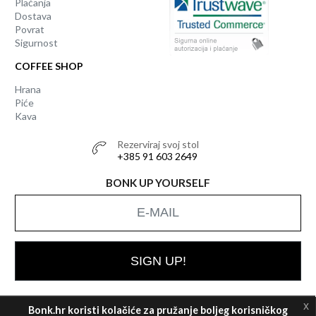
Plaćanja
Dostava
Povrat
Sigurnost
COFFEE SHOP
Hrana
Piće
Kava
Rezerviraj svoj stol
+385 91 603 2649
BONK UP YOURSELF
SIGN UP!
x
Bonk.hr koristi kolačiće za pružanje boljeg korisničkog