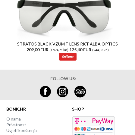
STRATOS BLACK VZUM F-LENS RKT ALBA OPTICS
209,00 EUR
125,40 EUR
(1.574,71 kn)
(944,83 kn)
Sniženo
FOLLOW US:
BONK.HR
SHOP
O nama
Privatnost
Uvjeti korištenja