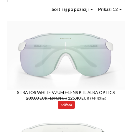
Sortiraj
po poziciji
Prikaži 12
STRATOS WHITE VZUM F-LENS BTL ALBA OPTICS
209,00 EUR
125,40 EUR
(1.574,71 kn)
(944,83 kn)
Sniženo