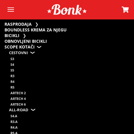
RASPRODAJA
BOUNDLESS KREMA ZA NJEGU
BICIKLI
OBNOVLJENI BICIKLI
SCOPE KOTAČI
CESTOVNI
S3
S4
S5
R3
R4
R5
ARTECH 2
ARTECH 4
ARTECH 6
ALL-ROAD
S4.A
R3.A
R4.A
R5.A