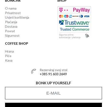
BONK.HR
SHOP
O nama
Privatnost
Uvjeti korištenja
Plaćanja
Dostava
Povrat
Sigurnost
COFFEE SHOP
Hrana
Piće
Kava
Rezerviraj svoj stol
+385 91 603 2649
BONK UP YOURSELF