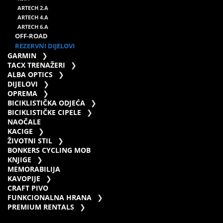
ARTECH 2.A
ARTECH 4.A
ARTECH 6.A
OFF-ROAD
REZERVNI DIJELOVI
GARMIN
TACX TRENAŽERI
ALBA OPTICS
DIJELOVI
OPREMA
BICIKLISTIČKA ODJEĆA
BICIKLISTIČKE CIPELE
NAOČALE
KACIGE
ŽIVOTNI STIL
BONKERS CYCLING MOB
KNJIGE
MEMORABILIJA
KAVOPIJE
CRAFT PIVO
FUNKCIONALNA HRANA
PREMIUM RENTALS