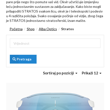
pare prije nego što pomute vaš vid. Okvir učvršćuje izmjenjivu
leću jednostavnim sustavom za zaključavanje. Kako biste mogli
prilagoditi STRATOS svakom licu, okvir je i teleskopski i podesiv
u 4 različita položaja. Svako osvajanje počinje od vizije, zbog čega
je STRATOS jednostavno stratosferski, izvan mašte.
Početna
Shop
Alba Optics
Stratos
/
/
/
Pretraga
Sortiraj
po poziciji
Prikaži 12