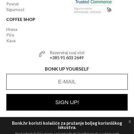
Povrat
Sigurnost
COFFEE SHOP
Hrana
Piće
Kava
Rezerviraj svoj stol
+385 91 603 2649
BONK UP YOURSELF
SIGN UP!
x
Bonk.hr koristi kolačiće za pružanje boljeg korisničkog
iskustva.
Postavke kolačića mogu se kontrolirati i konfigurirati u vašem web