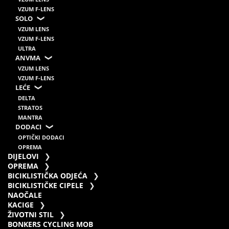
VZUM F-LENS
SOLO
VZUM LENS
VZUM F-LENS
ULTRA
ANVMA
VZUM LENS
VZUM F-LENS
LEĆE
DELTA
STRATOS
MANTRA
DODACI
OPTIČKI DODACI
OPREMA
DIJELOVI
OPREMA
BICIKLISTIČKA ODJEĆA
BICIKLISTIČKE CIPELE
NAOČALE
KACIGE
ŽIVOTNI STIL
BONKERS CYCLING MOB