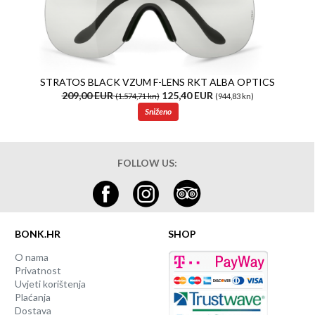
STRATOS BLACK VZUM F-LENS RKT ALBA OPTICS
209,00 EUR
125,40 EUR
(1.574,71 kn)
(944,83 kn)
Sniženo
FOLLOW US:
BONK.HR
SHOP
O nama
Privatnost
Uvjeti korištenja
Plaćanja
Dostava