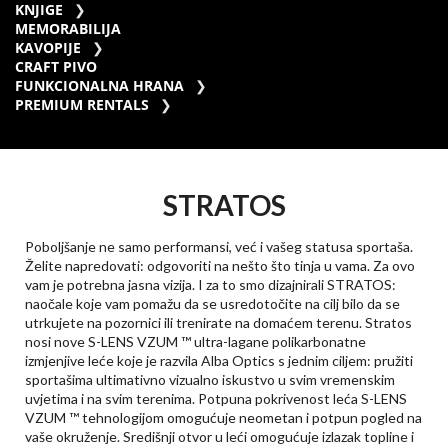
KNJIGE
MEMORABILIJA
KAVOPIJE
CRAFT PIVO
FUNKCIONALNA HRANA
PREMIUM RENTALS
STRATOS
Poboljšanje ne samo performansi, već i vašeg statusa sportaša.
Želite napredovati: odgovoriti na nešto što tinja u vama. Za ovo
vam je potrebna jasna vizija. I za to smo dizajnirali STRATOS:
naočale koje vam pomažu da se usredotočite na cilj bilo da se
utrkujete na pozornici ili trenirate na domaćem terenu. Stratos
nosi nove S-LENS VZUM ™ ultra-lagane polikarbonatne
izmjenjive leće koje je razvila Alba Optics s jednim ciljem: pružiti
sportašima ultimativno vizualno iskustvo u svim vremenskim
uvjetima i na svim terenima. Potpuna pokrivenost leća S-LENS
VZUM ™ tehnologijom omogućuje neometan i potpun pogled na
vaše okruženje. Središnji otvor u leći omogućuje izlazak topline i