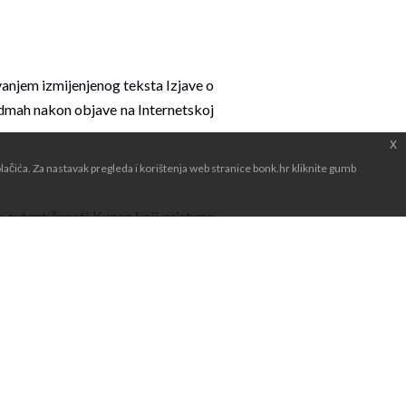
vanjem izmijenjenog teksta Izjave o
 odmah nakon objave na Internetskoj
x
čića. Za nastavak pregleda i korištenja web stranice bonk.hr kliknite gumb
 autentičnosti Kupca koji pristupa
koj stranici, kao što su otvaranje
, slanje povratnih informacija,
Tom
me i prezime, adresa (uključujući
 obrađuju.
a navedenim u slijedećoj točki i u