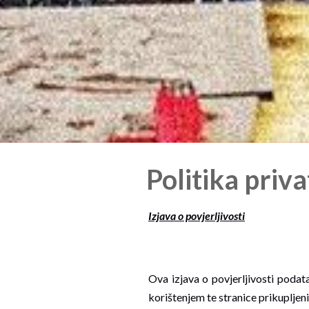
Politika priva
Izjava o povjerljivosti
Ova izjava o povjerljivosti podat
korištenjem te stranice prikuplje