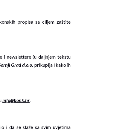
onskih propisa sa ciljem zaštite
 i newslettere (u daljnjem tekstu
rnji Grad d.o.o.
prikuplja i kako ih
su
info@bonk.hr
.
io i da se slaže sa svim uvjetima