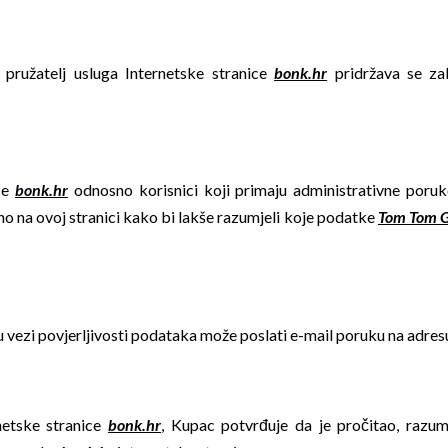
pružatelj usluga Internetske stranice
bonk.hr
pridržava se zak
ice
bonk.hr
odnosno korisnici koji primaju administrativne poruke
no na ovoj stranici kako bi lakše razumjeli koje podatke
Tom Tom Go
u vezi povjerljivosti podataka može poslati e-mail poruku na adre
netske stranice
bonk.hr
, Kupac potvrđuje da je pročitao, razum