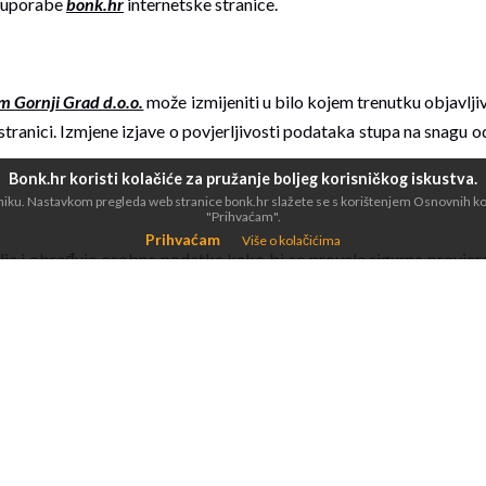
a uporabe
bonk.hr
internetske stranice.
m Gornji Grad d.o.o.
može izmijeniti u bilo kojem trenutku objavlji
stranici. Izmjene izjave o povjerljivosti podataka stupa na snagu
Bonk.hr koristi kolačiće za pružanje boljeg korisničkog iskustva.
dniku. Nastavkom pregleda web stranice bonk.hr slažete se s korištenjem Osnovnih kola
"Prihvaćam".
Prihvaćam
Više o kolačićima
ja i obrađuje osobne podatke kako bi se provela sigurna provjera
ada se Kupac uključi u određene aktivnosti na
bonk.hr
Internets
roizvoda ili usluga, ispunjavanje anketa, objavljivanje komentara
a zatražiti pružanje određenih informacija o sebi kao što su i
efonski broj, datum rođenja, OIB i to su podaci koji se prikupljaju i
ijeliti osobne podatke kupca sa drugim stranama osim u slučajevim