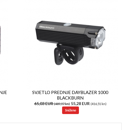
NJE
SVJETLO PREDNJE DAYBLAZER 1000
BLACKBURN
65,03 EUR
55,28 EUR
(489,97 kn)
(416,51 kn)
Sniženo