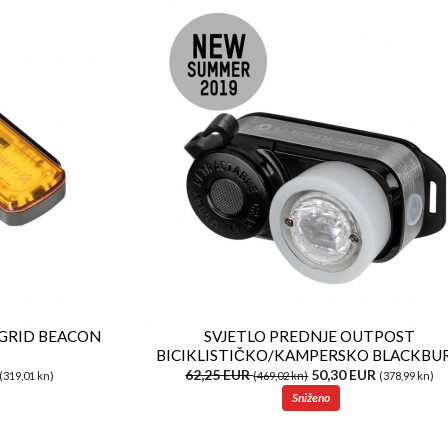
 GRID BEACON
SVJETLO PREDNJE OUTPOST
BICIKLISTIČKO/KAMPERSKO BLACKBU
62,25 EUR
50,30 EUR
(319,01 kn)
(469,02 kn)
(378,99 kn)
Sniženo