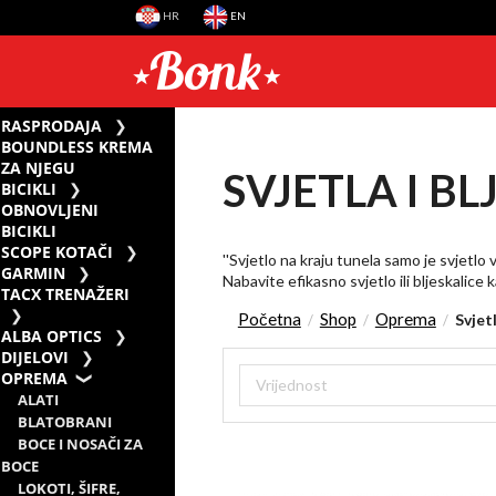
HR
EN
RASPRODAJA
BOUNDLESS KREMA
ZA NJEGU
SVJETLA I BL
BICIKLI
OBNOVLJENI
BICIKLI
SCOPE KOTAČI
''Svjetlo na kraju tunela samo je svjetlo vl
GARMIN
Nabavite efikasno svjetlo ili bljeskalice k
TACX TRENAŽERI
Početna
Shop
Oprema
Svjetl
/
/
/
ALBA OPTICS
DIJELOVI
OPREMA
ALATI
BLATOBRANI
BOCE I NOSAČI ZA
BOCE
LOKOTI, ŠIFRE,