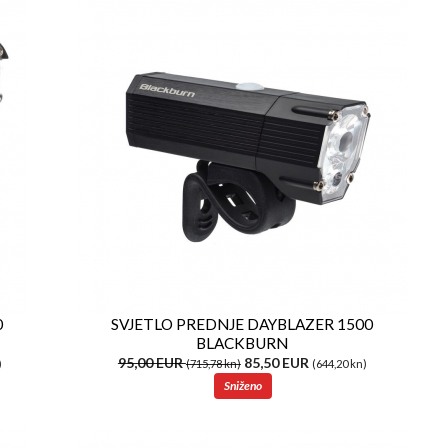
0
SVJETLO PREDNJE DAYBLAZER 1500
BLACKBURN
95,00 EUR
85,50 EUR
)
(715,78 kn)
(644,20 kn)
Sniženo