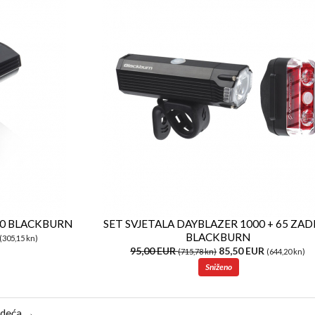
50 BLACKBURN
SET SVJETALA DAYBLAZER 1000 + 65 ZAD
BLACKBURN
(305,15 kn)
95,00 EUR
85,50 EUR
(715,78 kn)
(644,20 kn)
Sniženo
edeća →