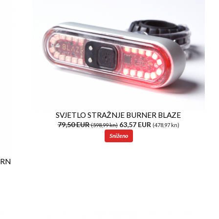
SVJETLO STRAŽNJE BURNER BLAZE
79,50 EUR
63,57 EUR
(598,99 kn)
(478,97 kn)
Sniženo
URN