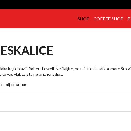
SHOP
COFFEE SHOP
B
JESKALICE
aka koji dolazi''. Robert Lowell. Ne škiljite, ne mislite da zaista znate što vid
ako vas vlak zaista ne bi iznenadio...
a i bljeskalice