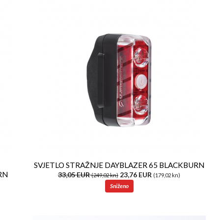
SVJETLO STRAŽNJE DAYBLAZER 65 BLACKBURN
RN
33,05 EUR
23,76 EUR
(249,02 kn)
(179,02 kn)
Sniženo