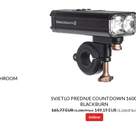
 SHROOM
SVJETLO PREDNJE COUNTDOWN 160
BLACKBURN
165,77 EUR
149,19 EUR
(1.248,99 kn)
(1.124,07 kn
Sniženo