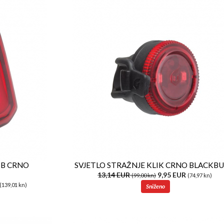
SB CRNO
SVJETLO STRAŽNJE KLIK CRNO BLACKB
13,14 EUR
9,95 EUR
(99,00 kn)
(74,97 kn)
(139,01 kn)
Sniženo