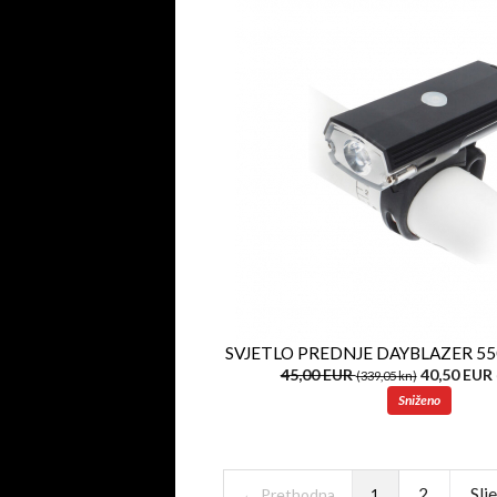
SVJETLO PREDNJE DAYBLAZER 5
45,00 EUR
40,50 EUR
(339,05 kn)
Sniženo
2
Slj
← Prethodna
1