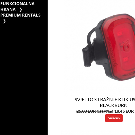
FUNKCIONALNA
HRANA
PREMIUM RENTALS
SVJETLO STRAŽNJE KLIK U
BLACKBURN
25,08 EUR
18,45 EUR
(188,97 kn)
Sniženo