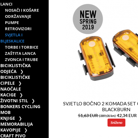
LANCI
NOSAČI I KOŠARE
ODRŽAVANJE
PUMPE
RETROVIZORI
SVJETLA I
BLJESKALICE
TORBE I TORBICE
ZAŠTITA LANCA
ZVONCA I TRUBE
BICIKLISTIČKA
ODJEĆA
BICIKLISTIČKE
CIPELE
NAOČALE
KACIGE
ŽIVOTNI STIL
SVJETLO BOČNO 2 KOMADA SET
BONKERS CYCLING
BLACKBURN
MOB
51,63 EUR
42,34 EUR
(389,01 kn)
KNJIGE
Sniženo
MEMORABILIJA
KAVOPIJE
CRAFT PIVO