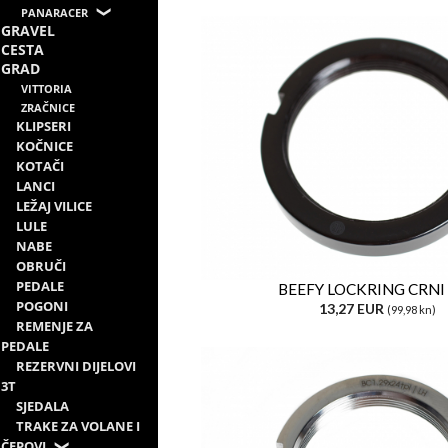
PANARACER
GRAVEL
CESTA
GRAD
VITTORIA
ZRAČNICE
KLIPSERI
KOČNICE
KOTAČI
LANCI
LEŽAJ VILICE
LULE
NABE
OBRUČI
PEDALE
BEEFY LOCKRING CRNI
POGONI
13,27 EUR
(99,98 kn)
REMENJE ZA
PEDALE
REZERVNI DIJELOVI
3T
SJEDALA
TRAKE ZA VOLANE I
ČEPOVI