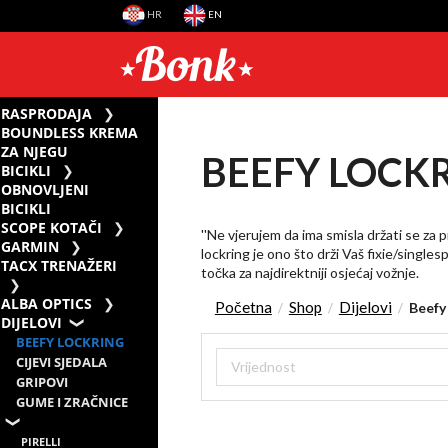
HR
EN
RASPRODAJA
BOUNDLESS KREMA
ZA NJEGU
BEEFY LOCK
BICIKLI
OBNOVLJENI
BICIKLI
SCOPE KOTAČI
''Ne vjerujem da ima smisla držati se za p
GARMIN
lockring je ono što drži Vaš fixie/sing
TACX TRENAŽERI
točka za najdirektniji osjećaj vožnje.
ALBA OPTICS
Početna
Shop
Dijelovi
Beefy
/
/
/
DIJELOVI
BEEFY LOCKRING
CIJEVI SJEDALA
GRIPOVI
GUME I ZRAČNICE
PIRELLI