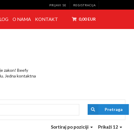
PRIJAVI SE
REGISTRACIJA
LOG
O NAMA
KONTAKT
0,00 EUR
t je zakon! Beefy
adu. Jedna kontaktna
Pretraga
Sortiraj
po poziciji
Prikaži 12