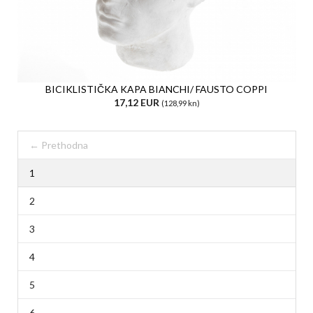
BICIKLISTIČKA KAPA BIANCHI/ FAUSTO COPPI
17,12 EUR
(128,99 kn)
← Prethodna
1
2
3
4
5
6