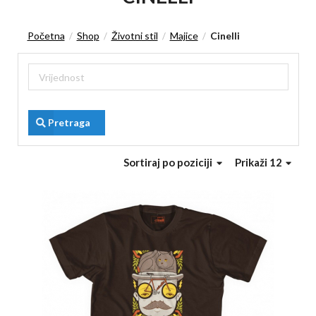
Početna
Shop
Životni stil
Majice
Cinelli
/
/
/
/
Pretraga
Sortiraj
po poziciji
Prikaži 12