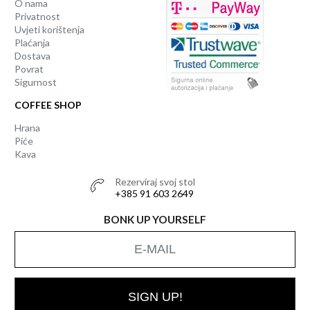
O nama
Privatnost
Uvjeti korištenja
Plaćanja
Dostava
Povrat
Sigurnost
COFFEE SHOP
Hrana
Piće
Kava
Rezerviraj svoj stol
+385 91 603 2649
BONK UP YOURSELF
SIGN UP!