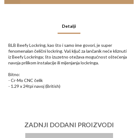
Detalji
BLB Beefy Lockring, kao što i samo ime govori, je super
fenomenalan čelični lockring. Vaš ključ za lančanik neće kliznuti
iz Beefy Lockringa; što izuzetno otežava mogućnost oštećenja
navoja prilikom instalacije ili mijenjanja lockringa.
Bitno:
- Cr-Mo CNC čelik
- 1.29 x 24tpi navoj (British)
ZADNJI DODANI PROIZVODI