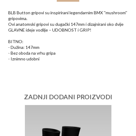
BLB Button gripovi su inspirirani legendarnim BMX ''mushroom''
gripovima.
Ovi anatomski gripovi su dugački 147mm i dizajnirani oko dvije
GLAVNE ideje vodilje – UDOBNOST i GRIP!
BITNO:
- Dužina: 147mm
- Bez oboda na vrhu gripa
- Iznimno udobni
ZADNJI DODANI PROIZVODI