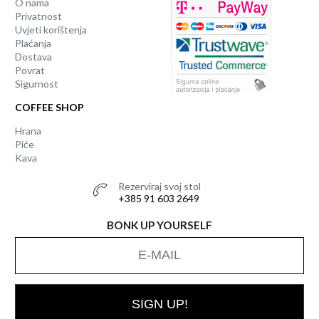
O nama
Privatnost
Uvjeti korištenja
Plaćanja
Dostava
Povrat
Sigurnost
COFFEE SHOP
Hrana
Piće
Kava
Rezerviraj svoj stol
+385 91 603 2649
BONK UP YOURSELF
SIGN UP!