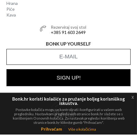
Hrana
Piće
Kava
Rezerviraj svoj stol
+385 91 603 2649
BONK UP YOURSELF
SIGN UP!
x
Bonk.hr koristi kolačiće za pružanje boljeg korisničkog
iskustva.
Postavke kolačića mogu se kontrolirati i konfigurirati u vašem web
All rights
© 2026 Bonk
pregledniku. Nastavkom pregleda web stranice bonk.hr slažete se s
reserved.
korištenjem Osnovnih kolačića. Za nastavak pregleda i korištenja web
stranice bonk.hr kliknite gumb "Prihvaćam".
Prihvaćam
Više o kolačićima