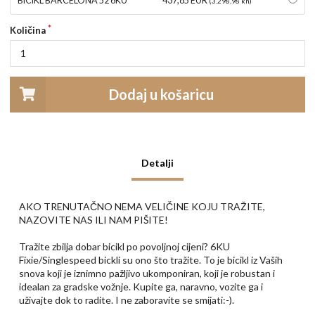
BICIKL BARCELONA 52 6KU
437,85 EUR
(3.298,98 kn)
Količina
Dodaj u košaricu
Detalji
AKO TRENUTAČNO NEMA VELIČINE KOJU TRAŽITE,
NAZOVITE NAS ILI NAM PIŠITE!
Tražite zbilja dobar bicikl po povoljnoj cijeni? 6KU
Fixie/Singlespeed bickli su ono što tražite. To je bicikl iz Vaših
snova koji je iznimno pažljivo ukomponiran, koji je robustan i
idealan za gradske vožnje. Kupite ga, naravno, vozite ga i
uživajte dok to radite. I ne zaboravite se smijati:-).