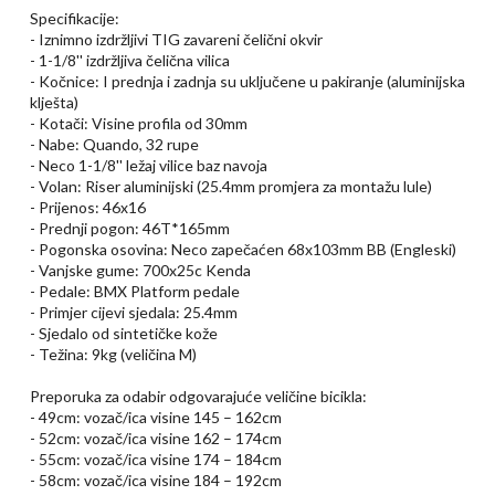
Specifikacije:
- Iznimno izdržljivi TIG zavareni čelični okvir
- 1-1/8'' izdržljiva čelična vilica
- Kočnice: I prednja i zadnja su uključene u pakiranje (aluminijska
klješta)
- Kotači: Visine profila od 30mm
- Nabe: Quando, 32 rupe
- Neco 1-1/8'' ležaj vilice baz navoja
- Volan: Riser aluminijski (25.4mm promjera za montažu lule)
- Prijenos: 46x16
- Prednji pogon: 46T*165mm
- Pogonska osovina: Neco zapečaćen 68x103mm BB (Engleski)
- Vanjske gume: 700x25c Kenda
- Pedale: BMX Platform pedale
- Primjer cijevi sjedala: 25.4mm
- Sjedalo od sintetičke kože
- Težina: 9kg (veličina M)
Preporuka za odabir odgovarajuće veličine bicikla:
- 49cm: vozač/ica visine 145 – 162cm
- 52cm: vozač/ica visine 162 – 174cm
- 55cm: vozač/ica visine 174 – 184cm
- 58cm: vozač/ica visine 184 – 192cm